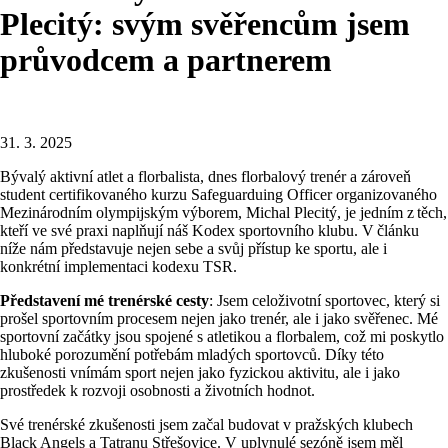
Plecitý: svým svěřencům jsem
průvodcem a partnerem
31. 3. 2025
Bývalý aktivní atlet a florbalista, dnes florbalový trenér a zároveň
student certifikovaného kurzu Safeguarduing Officer organizovaného
Mezinárodním olympijským výborem, Michal Plecitý, je jedním z těch,
kteří ve své praxi naplňují náš Kodex sportovního klubu. V článku
níže nám představuje nejen sebe a svůj přístup ke sportu, ale i
konkrétní implementaci kodexu TSR.
Představení mé trenérské cesty
: Jsem celoživotní sportovec, který si
prošel sportovním procesem nejen jako trenér, ale i jako svěřenec. Mé
sportovní začátky jsou spojené s atletikou a florbalem, což mi poskytlo
hluboké porozumění potřebám mladých sportovců. Díky této
zkušenosti vnímám sport nejen jako fyzickou aktivitu, ale i jako
prostředek k rozvoji osobnosti a životních hodnot.
Své trenérské zkušenosti jsem začal budovat v pražských klubech
Black Angels a Tatranu Střešovice. V uplynulé sezóně jsem měl