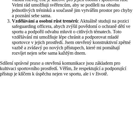
Velmi rád umožňuji svěřencům, aby se podíleli na obsahu
jednotlivých tréninků a současně jim vytvářím prostor pro chyby
a poznání sebe sama.
Vzdělávání a osobní růst trenérů
: Aktuálně studuji na pozici
safeguarding officera, abych zvýšil povědomí o ochraně dětí ve
sportu a podpořil odvahu mluvit o citlivých tématech. Toto
vzdělávání mi umožňuje lépe chránit a podporovat mladé
sportovce v jejich prostředí. Jsem otevřený konstruktivní zpětné
vazbě a zvídavý po nových přístupech, které mi pomáhají
rozvíjet nejen sebe sama každým dnem.
Sdílení správné praxe a otevřená komunikace jsou základem pro
kultivaci sportovního prostředí. Věřím, že respektující a podporující
přístup je klíčem k úspěchu nejen ve sportu, ale i v životě.