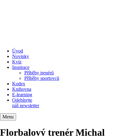
Úvod
Novinky
Kvíz
Inspirace
Příběhy trenérů
Příběhy sportovců
Kodex
Knihovna
E-learning
Odebírejte
náš newsletter
Menu
Florbalový trenér Michal