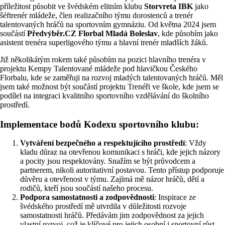
příležitost působit ve švédském elitním klubu
Storvreta IBK
jako
šéftrenér mládeže, člen realizačního týmu dorostenců a trenér
talentovaných hráčů na sportovním gymnáziu. Od května 2024 jsem
součástí
Předvýběr.CZ Florbal Mladá Boleslav
, kde působím jako
asistent trenéra superligového týmu a hlavní trenér mladších žáků.
Již několikátým rokem také působím na pozici hlavního trenéra v
projektu Kempy Talentované mládeže pod hlavičkou Českého
Florbalu, kde se zaměřuji na rozvoj mladých talentovaných hráčů. Měl
jsem také možnost být součástí projektu Trenéři ve škole, kde jsem se
podílel na integraci kvalitního sportovního vzdělávání do školního
prostředí.
Implementace bodů Kodexu sportovního klubu:
Vytváření bezpečného a respektujícího prostředí
: Vždy
kladu důraz na otevřenou komunikaci s hráči, kde jejich názory
a pocity jsou respektovány. Snažím se být průvodcem a
partnerem, nikoli autoritativní postavou. Tento přístup podporuje
důvěru a otevřenost v týmu. Zajímá mě názor hráčů, dětí a
rodičů, kteří jsou součástí našeho procesu.
Podpora samostatnosti a zodpovědnosti
: Inspirace ze
švédského prostředí mě utvrdila v důležitosti rozvoje
samostatnosti hráčů. Předávám jim zodpovědnost za jejich
vlastní rozvoj, což je klíčové pro jejich osobní i sportovní růst.