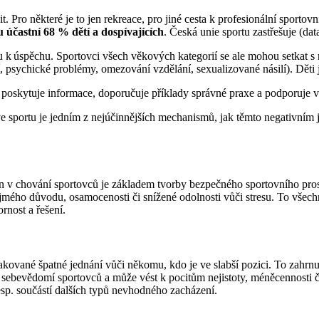
it. Pro některé je to jen rekreace, pro jiné cesta k profesionální sporto
 účastní 68 % dětí a dospívajících
. Česká unie sportu zastřešuje (da
u k úspěchu. Sportovci všech věkových kategorií se ale mohou setkat s
psychické problémy, omezování vzdělání, sexualizované násilí). Děti j
 poskytuje informace, doporučuje příklady správné praxe a podporuje v
e sportu je jedním z nejúčinnějších mechanismů, jak těmto negativním 
 v chování sportovců je základem tvorby bezpečného sportovního pros
mého důvodu, osamocenosti či snížené odolnosti vůči stresu. To všechno
rnost a řešení.
ované špatné jednání vůči někomu, kdo je ve slabší pozici. To zahrnuj
sebevědomí sportovců a může vést k pocitům nejistoty, méněcennosti či 
esp. součástí dalších typů nevhodného zacházení.