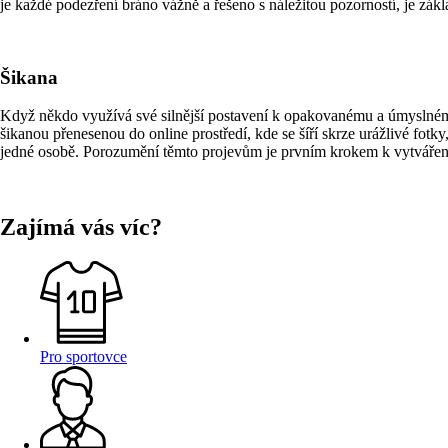
je každé podezření bráno vážně a řešeno s náležitou pozorností, je zák
Šikana
Když někdo využívá své silnější postavení k opakovanému a úmyslnému
šikanou přenesenou do online prostředí, kde se šíří skrze urážlivé fot
jedné osobě. Porozumění těmto projevům je prvním krokem k vytváření 
Zajímá vás víc?
Pro sportovce