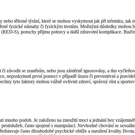
y nebo tělesné týrání, které se mohou vyskytnout jak při tréninku, tak
iměřené fyzické námahy či fyzickým trestům. Možnými důsledky mohou bý
 (RED-S), poruchy příjmu potravy a další zdravotní komplikace. Buďme 
vat či závodit se zraněním, nebo jsou záměrně ignorovány, a tím vyčl
ace, neposkytnutí první pomoci v případě úrazu či preventivní a pravide
chny tyto faktory mohou vážně ovlivnit zdraví, správný růst a sportovní
nosti mnoho podob. Je založeno na zneužití moci a jednání bez vzájem
 protislužeb, často spojené s manipulací. Nevhodné chování se sexuál
představuje často dlouhodobé psychické obtíže a narušení kvality život