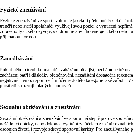
Fyzické zneužívání
Fyzické zneužívání ve sportu zahrnuje jakékoli přehnané fyzické nárok
trenéři nebo starší spoluhráči využívají svou pozici k vynucení nepř
zdravého fyzického vývoje, syndrom relativního energetického deficitu
přijímanou normou.
Zanedbávání
Pokud během tréninku mají děti zakázáno pít a jíst, necháme je tréno
zacházení patří i důsledky přetrénování, nezajištění dostatečné regener
negativních emocí sportovců můžeme do této kategorie také zařadit. Vše
prostředí k rozvoji mladých sportovců.
Sexuální obtěžování a zneužívání
Sexuální obtěžování a zneužívání ve sportu má stejně jako ve společ
nežádoucí doteky, nebo dokonce vydírání za účelem získání sexuálních
osobních životů i rozvoje zdravé sportovní kariéry. Pro zneužívaného 