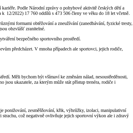
vní kariéře. Podle Národní zprávy o pohybové aktivitě českých dětí a
ta k 12/2022) 17 760 oddílů s 473 506 členy ve věku do 18 let včetně.
 různými formami obtěžování a zneužívání (zanedbávání, fyzické tresty,
sou obzvlášť zranitelné.
ytváření bezpečného sportovního prostředí.
jevům předcházet. V mnoha případech ale sportovci, jejich rodiče,
tředí. Měli bychom být všímaví ke změnám nálad, nesoustředěnosti,
 jsou ukazatele, za kterým může stát přístup trenéra, rodiče i
e ponižování, zesměšňování, křik, výhrůžky, izolaci, manipulativní
strachu, což negativně ovlivňuje jejich sportovní výkon ale i zdravý