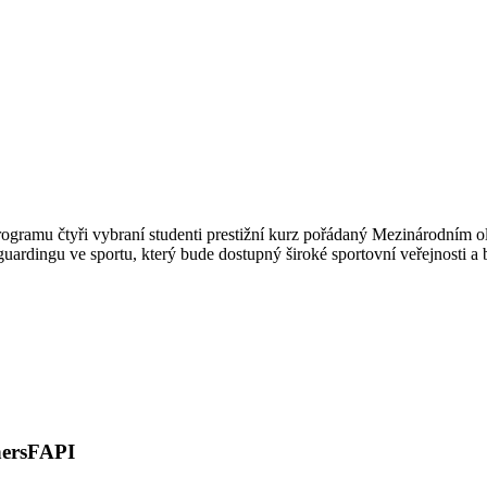
gramu čtyři vybraní studenti prestižní kurz pořádaný Mezinárodním ol
ardingu ve sportu, který bude dostupný široké sportovní veřejnosti a b
ers
FAPI