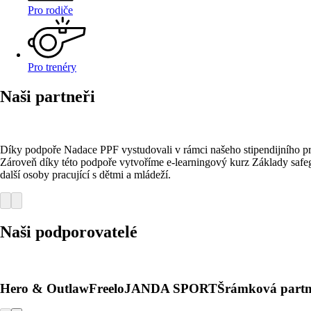
Pro rodiče
Pro trenéry
Naši partneři
Díky podpoře Nadace PPF vystudovali v rámci našeho stipendijního pro
Zároveň díky této podpoře vytvoříme e-learningový kurz Základy safegu
další osoby pracující s dětmi a mládeží.
Naši podporovatelé
Hero & Outlaw
Freelo
JANDA SPORT
Šrámková partn