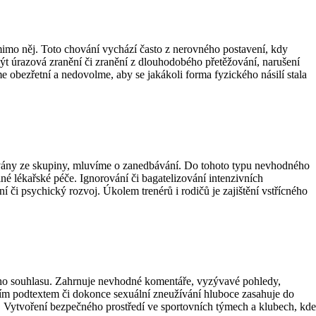
 mimo něj. Toto chování vychází často z nerovného postavení, kdy
t úrazová zranění či zranění z dlouhodobého přetěžování, narušení
obezřetní a nedovolme, aby se jakákoli forma fyzického násilí stala
eňovány ze skupiny, mluvíme o zanedbávání. Do tohoto typu nevhodného
lné lékařské péče. Ignorování či bagatelizování intenzivních
 či psychický rozvoj. Úkolem trenérů i rodičů je zajištění vstřícného
ného souhlasu. Zahrnuje nevhodné komentáře, vyzývavé pohledy,
ním podtextem či dokonce sexuální zneužívání hluboce zasahuje do
a. Vytvoření bezpečného prostředí ve sportovních týmech a klubech, kde