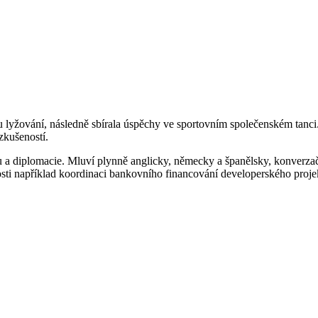
 lyžování, následně sbírala úspěchy ve sportovním společenském tanci
 zkušeností.
a diplomacie. Mluví plynně anglicky, německy a španělsky, konverza
sti například koordinaci bankovního financování developerského projek