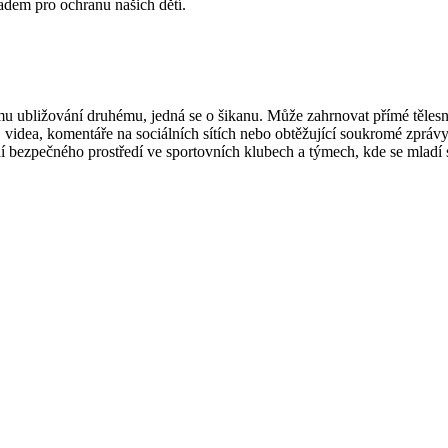
ladem pro ochranu našich dětí.
 ubližování druhému, jedná se o šikanu. Může zahrnovat přímé tělesné
ky, videa, komentáře na sociálních sítích nebo obtěžující soukromé zprá
bezpečného prostředí ve sportovních klubech a týmech, kde se mladí s