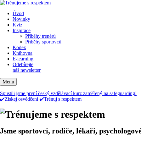
Úvod
Novinky
Kvíz
Inspirace
Příběhy trenérů
Příběhy sportovců
Kodex
Knihovna
E-learning
Odebírejte
náš newsletter
Menu
Spustili jsme první český vzdělávací kurz zaměřený na safeguarding!
✔️Získej osvědčení ✔️Trénuj s respektem
Jsme sportovci, rodiče, lékaři, psychologové