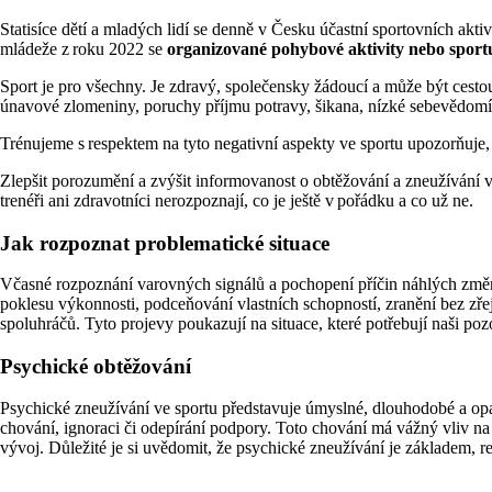
Statisíce dětí a mladých lidí se denně v Česku účastní sportovních aktiv
mládeže z roku 2022 se
organizované pohybové aktivity nebo sportu
Sport je pro všechny. Je zdravý, společensky žádoucí a může být cesto
únavové zlomeniny, poruchy příjmu potravy, šikana, nízké sebevědomí, 
Trénujeme s respektem na tyto negativní aspekty ve sportu upozorňuje,
Zlepšit porozumění a zvýšit informovanost o obtěžování a zneužívání v
trenéři ani zdravotníci nerozpoznají, co je ještě v pořádku a co už ne.
Jak rozpoznat problematické situace
Včasné rozpoznání varovných signálů a pochopení příčin náhlých změn
poklesu výkonnosti, podceňování vlastních schopností, zranění bez zřej
spoluhráčů. Tyto projevy poukazují na situace, které potřebují naši pozo
Psychické obtěžování
Psychické zneužívání ve sportu představuje úmyslné, dlouhodobé a opak
chování, ignoraci či odepírání podpory. Toto chování má vážný vliv na 
vývoj. Důležité je si uvědomit, že psychické zneužívání je základem, r