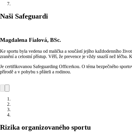
Naši Safeguardi
Magdalena Fialová, BSc.
Ke sportu byla vedena od malička a součástí jejího každodenního života 
zranění a celostní přístup. Věří, že prevence je vždy snazší než léčba
Je certifikovanou Safeguarding Officerkou. O téma bezpečného sportovn
přírodě a v pohybu s přáteli a rodinou.
Rizika organizovaného sportu