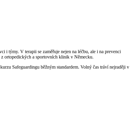
i i týmy. V terapii se zaměřuje nejen na léčbu, ale i na prevenci
ké z ortopedických a sportovních klinik v Německu.
í kurzu Safeguardingu běžným standardem. Volný čas tráví nejraději v