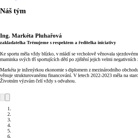
Náš tým
Ing. Markéta Pluhařová
zakladatelka Trénujeme s respektem a ředitelka iniciativy
Ke sportu měla vždy blízko, v mládí se vrcholově věnovala sjezdovému
maminka svých tří sportujících dětí po zjištění jejich velmi negativních
Markéta je inženýrkou ekonomie s diplomem z mezinárodního obchodu 
věnuje strukturovanému financování. V letech 2022-2023 měla na staro
Životním výzvám čelí vždy s odvahou.