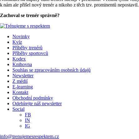
k nám ale přišel nový trenér a nikoho z těch tzv. prominentů nepostavil. 
Zachoval se trenér správně?
Novinky
Kvíz
Příběhy trenérů
Příběhy sportovců
Kodex
Knihovna
Souhlas se zpracováním osobních údajů
Newsletter
Z médií
E-learning
Kontakt
Obchodní podmínky
Odebírejte náš newsletter
Social
FB
IN
IG
info@trenujemesrespektem.cz