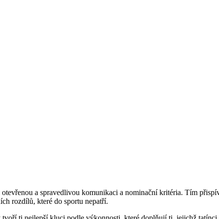
e otevřenou a spravedlivou komunikaci a nominační kritéria. Tím přis
ch rozdílů, které do sportu nepatří.
voří ti nejlepší kluci podle výkonnosti, které doplňují ti, jejichž tat