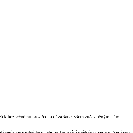
pívá k bezpečnému prostředí a dává šanci všem zúčastněným. Tím
ínci dávají sponzorské dary nebo se kamarádí s někým z vedení. Nedávno