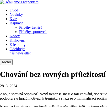
Úvod
Novinky
Kvíz
Inspirace
Příběhy trenérů
Příběhy sportovců
Kodex
Knihovna
E-learning
Odebírejte
náš newsletter
Menu
Chování bez rovných příležitostí
28. 3. 2024
Ano je správná odpověď. Nový trenér se snaží o fair chování, dodržuj
podporuje u hráčů motivaci k tréninku a snaží se o minimalizaci sociální
Nominaci na zápasy nám trenéři sdělují v předstihu. Většinu týmu vždy t